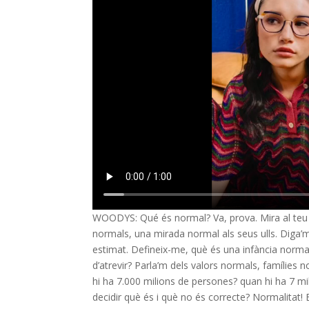
WOODYS: Qué és normal? Va, prova. Mira al teu vo
normals, una mirada normal als seus ulls. Diga’
estimat. Defineix-me, què és una infància normal
d’atrevir? Parla’m dels valors normals, famílies 
hi ha 7.000 milions de persones? quan hi ha 7 mil
decidir què és i què no és correcte? Normalitat! 