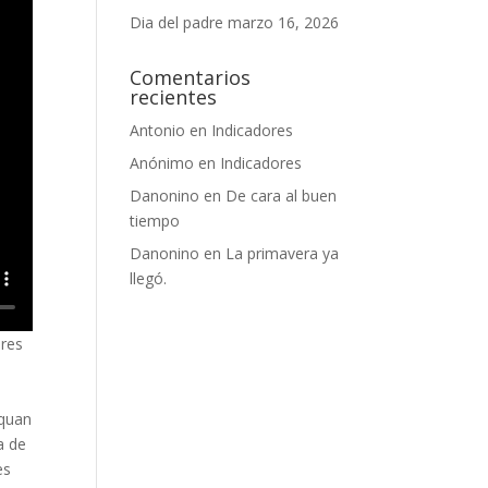
Dia del padre
marzo 16, 2026
Comentarios
recientes
Antonio
en
Indicadores
Anónimo
en
Indicadores
Danonino
en
De cara al buen
tiempo
Danonino
en
La primavera ya
llegó.
ures
 quan
a de
es