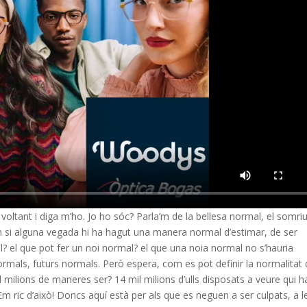
ltant i diga m’ho. Jo ho sóc? Parla’m de la bellesa normal, el somri
m si alguna vegada hi ha hagut una manera normal d’estimar, de ser
? el que pot fer un noi normal? el que una noia normal no s’hauria
normals, futurs normals. Però espera, com es pot definir la normalitat
 milions de maneres ser? 14 mil milions d’ulls disposats a veure qui h
Em ric d’això! Doncs aquí està per als que es neguen a ser culpats, a l