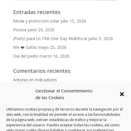
Entradas recientes
Moda y protección solar
julio 15, 2026
Piscina
junio 29, 2026
¡Punto para ULTRA One Day Multifocal
junio 5, 2026
We ❤️ Gafas
mayo 25, 2026
Dia del padre
marzo 16, 2026
Comentarios recientes
Antonio
en
Indicadores
Anónimo
en
Indicadores
Gestionar el Consentimiento
Danonino
en
de las Cookies
De cara al buen tiempo
Danonino
en
La primavera ya llegó.
Utilizamos cookies propias y de terceros durante la navegación por el
sitio web, con la finalidad de permitir el acceso a las funcionalidades
de la página web, extraer estadísticas de tráfico y mejorar la
experiencia del usuario. Puedes aceptar todas las cookies, así como
seleccionar cuáles deseas habilitar o configurar sus preferencias.