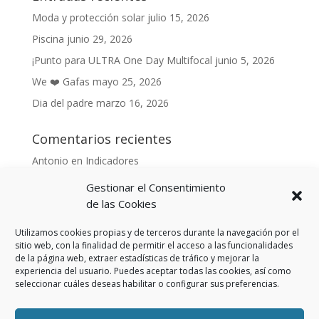
Moda y protección solar
julio 15, 2026
Piscina
junio 29, 2026
¡Punto para ULTRA One Day Multifocal
junio 5, 2026
We ❤️ Gafas
mayo 25, 2026
Dia del padre
marzo 16, 2026
Comentarios recientes
Antonio
en
Indicadores
Anónimo
en
Indicadores
Gestionar el Consentimiento
Danonino
en
de las Cookies
De cara al buen tiempo
Danonino
en
La primavera ya llegó.
Utilizamos cookies propias y de terceros durante la navegación por el
sitio web, con la finalidad de permitir el acceso a las funcionalidades
de la página web, extraer estadísticas de tráfico y mejorar la
experiencia del usuario. Puedes aceptar todas las cookies, así como
seleccionar cuáles deseas habilitar o configurar sus preferencias.
Aviso Legal
Política de privacidad
Política de cookies (UE)