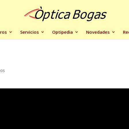
ros
Servicios
Optipedia
Novedades
Re
ios