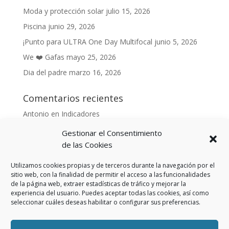
Moda y protección solar
julio 15, 2026
Piscina
junio 29, 2026
¡Punto para ULTRA One Day Multifocal
junio 5, 2026
We ❤️ Gafas
mayo 25, 2026
Dia del padre
marzo 16, 2026
Comentarios recientes
Antonio
en
Indicadores
Anónimo
en
Indicadores
Gestionar el Consentimiento
Danonino
en
de las Cookies
De cara al buen tiempo
Danonino
en
La primavera ya llegó.
Utilizamos cookies propias y de terceros durante la navegación por el
sitio web, con la finalidad de permitir el acceso a las funcionalidades
de la página web, extraer estadísticas de tráfico y mejorar la
experiencia del usuario. Puedes aceptar todas las cookies, así como
seleccionar cuáles deseas habilitar o configurar sus preferencias.
Aviso Legal
Política de privacidad
Política de cookies (UE)