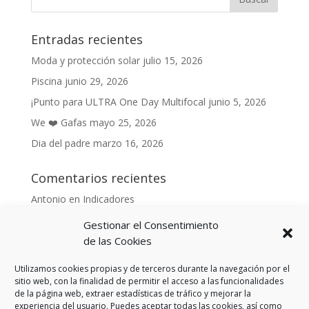
Entradas recientes
Moda y protección solar
julio 15, 2026
Piscina
junio 29, 2026
¡Punto para ULTRA One Day Multifocal
junio 5, 2026
We ❤️ Gafas
mayo 25, 2026
Dia del padre
marzo 16, 2026
Comentarios recientes
Antonio
en
Indicadores
Anónimo
en
Indicadores
Gestionar el Consentimiento
Danonino
en
de las Cookies
De cara al buen tiempo
Danonino
en
La primavera ya llegó.
Utilizamos cookies propias y de terceros durante la navegación por el
sitio web, con la finalidad de permitir el acceso a las funcionalidades
de la página web, extraer estadísticas de tráfico y mejorar la
experiencia del usuario. Puedes aceptar todas las cookies, así como