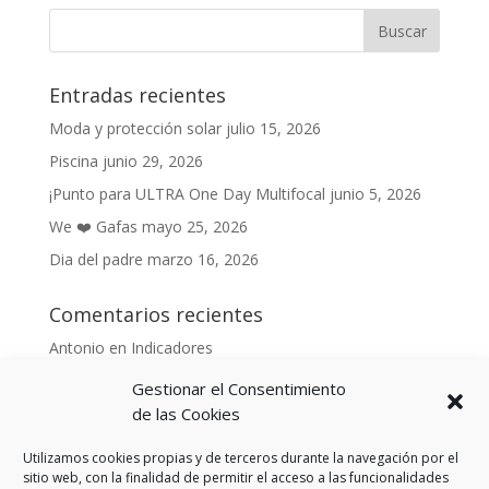
Entradas recientes
Moda y protección solar
julio 15, 2026
Piscina
junio 29, 2026
¡Punto para ULTRA One Day Multifocal
junio 5, 2026
We ❤️ Gafas
mayo 25, 2026
Dia del padre
marzo 16, 2026
Comentarios recientes
Antonio
en
Indicadores
Anónimo
en
Indicadores
Gestionar el Consentimiento
Danonino
en
de las Cookies
De cara al buen tiempo
Danonino
en
La primavera ya llegó.
Utilizamos cookies propias y de terceros durante la navegación por el
sitio web, con la finalidad de permitir el acceso a las funcionalidades