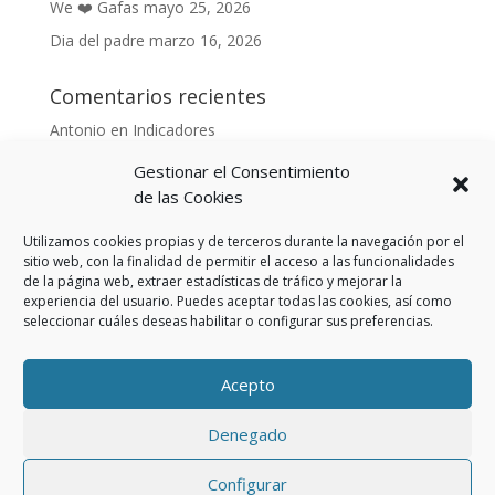
We ❤️ Gafas
mayo 25, 2026
Dia del padre
marzo 16, 2026
Comentarios recientes
Antonio
en
Indicadores
Anónimo
en
Indicadores
Gestionar el Consentimiento
Danonino
en
de las Cookies
De cara al buen tiempo
Danonino
en
La primavera ya llegó.
Utilizamos cookies propias y de terceros durante la navegación por el
sitio web, con la finalidad de permitir el acceso a las funcionalidades
de la página web, extraer estadísticas de tráfico y mejorar la
experiencia del usuario. Puedes aceptar todas las cookies, así como
seleccionar cuáles deseas habilitar o configurar sus preferencias.
Aviso Legal
Política de privacidad
Política de cookies (UE)
Acepto
Política privacidad RSS
Denegado
Creado Por, Agencia Realidad Neutra | Desarrollado
Configurar