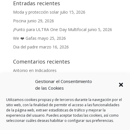
Entradas recientes
Moda y protección solar
julio 15, 2026
Piscina
junio 29, 2026
¡Punto para ULTRA One Day Multifocal
junio 5, 2026
We ❤️ Gafas
mayo 25, 2026
Dia del padre
marzo 16, 2026
Comentarios recientes
Antonio
en
Indicadores
Anónimo
en
Indicadores
Gestionar el Consentimiento
Danonino
en
de las Cookies
De cara al buen tiempo
Danonino
en
La primavera ya llegó.
Utilizamos cookies propias y de terceros durante la navegación por el
sitio web, con la finalidad de permitir el acceso a las funcionalidades
de la página web, extraer estadísticas de tráfico y mejorar la
experiencia del usuario. Puedes aceptar todas las cookies, así como
seleccionar cuáles deseas habilitar o configurar sus preferencias.
Aviso Legal
Política de privacidad