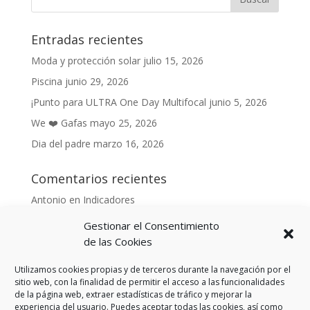
Entradas recientes
Moda y protección solar
julio 15, 2026
Piscina
junio 29, 2026
¡Punto para ULTRA One Day Multifocal
junio 5, 2026
We ❤️ Gafas
mayo 25, 2026
Dia del padre
marzo 16, 2026
Comentarios recientes
Antonio
en
Indicadores
Anónimo
en
Indicadores
Gestionar el Consentimiento
Danonino
en
de las Cookies
De cara al buen tiempo
Danonino
en
La primavera ya llegó.
Utilizamos cookies propias y de terceros durante la navegación por el
sitio web, con la finalidad de permitir el acceso a las funcionalidades
de la página web, extraer estadísticas de tráfico y mejorar la
experiencia del usuario. Puedes aceptar todas las cookies, así como