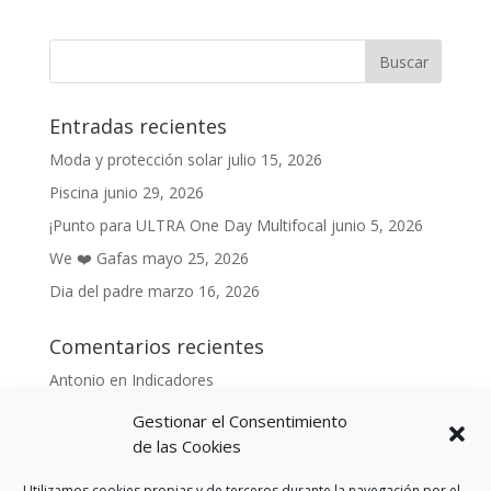
Entradas recientes
Moda y protección solar
julio 15, 2026
Piscina
junio 29, 2026
¡Punto para ULTRA One Day Multifocal
junio 5, 2026
We ❤️ Gafas
mayo 25, 2026
Dia del padre
marzo 16, 2026
Comentarios recientes
Antonio
en
Indicadores
Anónimo
en
Indicadores
Gestionar el Consentimiento
de las Cookies
Danonino
en
De cara al buen tiempo
Danonino
en
La primavera ya llegó.
Utilizamos cookies propias y de terceros durante la navegación por el