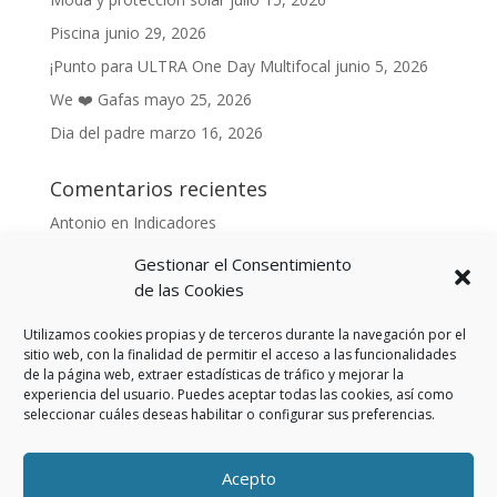
Piscina
junio 29, 2026
¡Punto para ULTRA One Day Multifocal
junio 5, 2026
We ❤️ Gafas
mayo 25, 2026
Dia del padre
marzo 16, 2026
Comentarios recientes
Antonio
en
Indicadores
Anónimo
en
Indicadores
Gestionar el Consentimiento
Danonino
en
de las Cookies
De cara al buen tiempo
Danonino
en
La primavera ya llegó.
Utilizamos cookies propias y de terceros durante la navegación por el
sitio web, con la finalidad de permitir el acceso a las funcionalidades
de la página web, extraer estadísticas de tráfico y mejorar la
experiencia del usuario. Puedes aceptar todas las cookies, así como
seleccionar cuáles deseas habilitar o configurar sus preferencias.
Aviso Legal
Política de privacidad
Política de cookies (UE)
Acepto
Política privacidad RSS