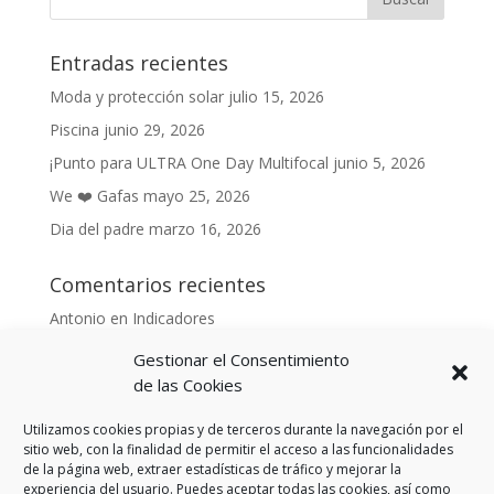
Entradas recientes
Moda y protección solar
julio 15, 2026
Piscina
junio 29, 2026
¡Punto para ULTRA One Day Multifocal
junio 5, 2026
We ❤️ Gafas
mayo 25, 2026
Dia del padre
marzo 16, 2026
Comentarios recientes
Antonio
en
Indicadores
Anónimo
en
Indicadores
Gestionar el Consentimiento
Danonino
en
de las Cookies
De cara al buen tiempo
Danonino
en
La primavera ya llegó.
Utilizamos cookies propias y de terceros durante la navegación por el
sitio web, con la finalidad de permitir el acceso a las funcionalidades
de la página web, extraer estadísticas de tráfico y mejorar la
experiencia del usuario. Puedes aceptar todas las cookies, así como