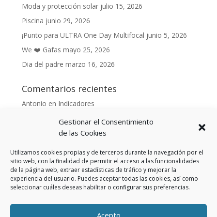
Moda y protección solar
julio 15, 2026
Piscina
junio 29, 2026
¡Punto para ULTRA One Day Multifocal
junio 5, 2026
We ❤️ Gafas
mayo 25, 2026
Dia del padre
marzo 16, 2026
Comentarios recientes
Antonio
en
Indicadores
Anónimo
en
Indicadores
Gestionar el Consentimiento
Danonino
en
de las Cookies
De cara al buen tiempo
Danonino
en
La primavera ya llegó.
Utilizamos cookies propias y de terceros durante la navegación por el
sitio web, con la finalidad de permitir el acceso a las funcionalidades
de la página web, extraer estadísticas de tráfico y mejorar la
experiencia del usuario. Puedes aceptar todas las cookies, así como
seleccionar cuáles deseas habilitar o configurar sus preferencias.
Aviso Legal
Política de privacidad
Política de cookies (UE)
Acepto
Política privacidad RSS