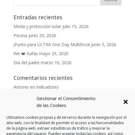
Entradas recientes
Moda y protección solar
julio 15, 2026
Piscina
junio 29, 2026
¡Punto para ULTRA One Day Multifocal
junio 5, 2026
We ❤️ Gafas
mayo 25, 2026
Dia del padre
marzo 16, 2026
Comentarios recientes
Antonio
en
Indicadores
Anónimo
en
Indicadores
Gestionar el Consentimiento
Danonino
en
de las Cookies
De cara al buen tiempo
Danonino
en
La primavera ya llegó.
Utilizamos cookies propias y de terceros durante la navegación por el
sitio web, con la finalidad de permitir el acceso a las funcionalidades
de la página web, extraer estadísticas de tráfico y mejorar la
experiencia del usuario. Puedes aceptar todas las cookies, así como