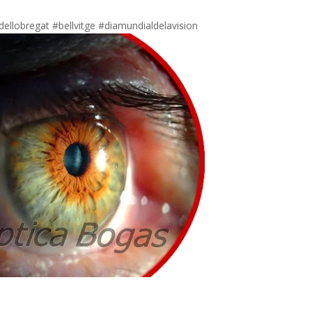
dellobregat #bellvitge #diamundialdelavision