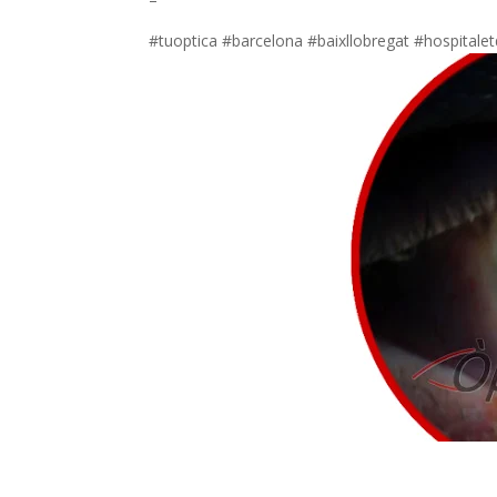
#tuoptica #barcelona #baixllobregat #hospitalet