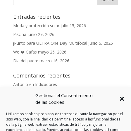
Entradas recientes
Moda y protección solar
julio 15, 2026
Piscina
junio 29, 2026
¡Punto para ULTRA One Day Multifocal
junio 5, 2026
We ❤️ Gafas
mayo 25, 2026
Dia del padre
marzo 16, 2026
Comentarios recientes
Antonio
en
Indicadores
Anónimo
en
Indicadores
Gestionar el Consentimiento
Danonino
en
de las Cookies
De cara al buen tiempo
Danonino
en
La primavera ya llegó.
Utilizamos cookies propias y de terceros durante la navegación por el
sitio web, con la finalidad de permitir el acceso a las funcionalidades
de la página web, extraer estadísticas de tráfico y mejorar la
experiencia del usuario. Puedes aceptar todas las cookies, así como