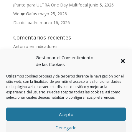
¡Punto para ULTRA One Day Multifocal
junio 5, 2026
We ❤️ Gafas
mayo 25, 2026
Dia del padre
marzo 16, 2026
Comentarios recientes
Antonio
en
Indicadores
Anónimo
en
Indicadores
Gestionar el Consentimiento
Danonino
en
de las Cookies
De cara al buen tiempo
Danonino
en
La primavera ya llegó.
Utilizamos cookies propias y de terceros durante la navegación por el
sitio web, con la finalidad de permitir el acceso a las funcionalidades
de la página web, extraer estadísticas de tráfico y mejorar la
experiencia del usuario. Puedes aceptar todas las cookies, así como
seleccionar cuáles deseas habilitar o configurar sus preferencias.
Aviso Legal
Política de privacidad
Política de cookies (UE)
Acepto
Política privacidad RSS
Denegado