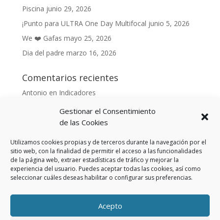
Piscina
junio 29, 2026
¡Punto para ULTRA One Day Multifocal
junio 5, 2026
We ❤️ Gafas
mayo 25, 2026
Dia del padre
marzo 16, 2026
Comentarios recientes
Antonio
en
Indicadores
Anónimo
en
Indicadores
Gestionar el Consentimiento
Danonino
en
de las Cookies
De cara al buen tiempo
Danonino
en
La primavera ya llegó.
Utilizamos cookies propias y de terceros durante la navegación por el
sitio web, con la finalidad de permitir el acceso a las funcionalidades
de la página web, extraer estadísticas de tráfico y mejorar la
experiencia del usuario. Puedes aceptar todas las cookies, así como
seleccionar cuáles deseas habilitar o configurar sus preferencias.
Aviso Legal
Política de privacidad
Política de cookies (UE)
Acepto
Política privacidad RSS