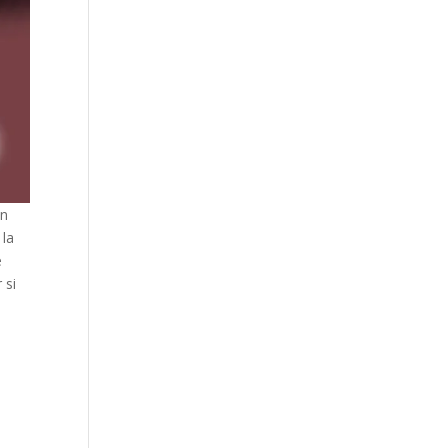
un
 la
e
 si