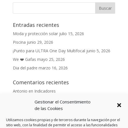
Entradas recientes
Moda y protección solar
julio 15, 2026
Piscina
junio 29, 2026
¡Punto para ULTRA One Day Multifocal
junio 5, 2026
We ❤️ Gafas
mayo 25, 2026
Dia del padre
marzo 16, 2026
Comentarios recientes
Antonio
en
Indicadores
Anónimo
en
Indicadores
Gestionar el Consentimiento
Danonino
en
de las Cookies
De cara al buen tiempo
Danonino
en
La primavera ya llegó.
Utilizamos cookies propias y de terceros durante la navegación por el
sitio web, con la finalidad de permitir el acceso a las funcionalidades