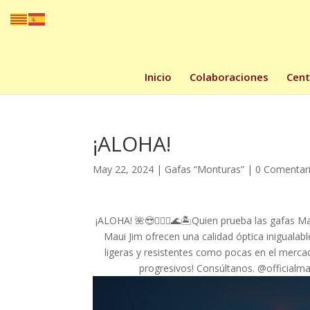
Inicio
Colaboraciones
Cent
¡ALOHA!
May 22, 2024
|
Gafas “Monturas”
|
0 Comentar
¡ALOHA! 🌺😎🏄🏽‍♀️🌊🏝️Quien prueba las gafas Ma
Maui Jim ofrecen una calidad óptica inigualabl
ligeras y resistentes como pocas en el mercad
progresivos! Consúltanos. @officialma