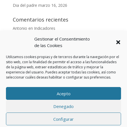
Dia del padre
marzo 16, 2026
Comentarios recientes
Antonio
en
Indicadores
Anónimo
en
Indicadores
Gestionar el Consentimiento
Danonino
en
de las Cookies
De cara al buen tiempo
Danonino
en
La primavera ya llegó.
Utilizamos cookies propias y de terceros durante la navegación por el
sitio web, con la finalidad de permitir el acceso a las funcionalidades
de la página web, extraer estadísticas de tráfico y mejorar la
experiencia del usuario. Puedes aceptar todas las cookies, así como
seleccionar cuáles deseas habilitar o configurar sus preferencias.
Aviso Legal
Política de privacidad
Política de cookies (UE)
Acepto
Política privacidad RSS
Denegado
Creado Por, Agencia Realidad Neutra | Desarrollado
Configurar
para Òptica Bogas