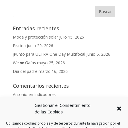
Entradas recientes
Moda y protección solar
julio 15, 2026
Piscina
junio 29, 2026
¡Punto para ULTRA One Day Multifocal
junio 5, 2026
We ❤️ Gafas
mayo 25, 2026
Dia del padre
marzo 16, 2026
Comentarios recientes
Antonio
en
Indicadores
Anónimo
en
Indicadores
Gestionar el Consentimiento
Danonino
en
de las Cookies
De cara al buen tiempo
Danonino
en
La primavera ya llegó.
Utilizamos cookies propias y de terceros durante la navegación por el