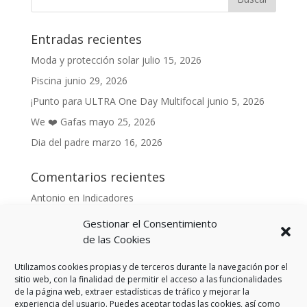
Entradas recientes
Moda y protección solar
julio 15, 2026
Piscina
junio 29, 2026
¡Punto para ULTRA One Day Multifocal
junio 5, 2026
We ❤️ Gafas
mayo 25, 2026
Dia del padre
marzo 16, 2026
Comentarios recientes
Antonio
en
Indicadores
Anónimo
en
Indicadores
Gestionar el Consentimiento
Danonino
en
de las Cookies
De cara al buen tiempo
Danonino
en
La primavera ya llegó.
Utilizamos cookies propias y de terceros durante la navegación por el
sitio web, con la finalidad de permitir el acceso a las funcionalidades
de la página web, extraer estadísticas de tráfico y mejorar la
experiencia del usuario. Puedes aceptar todas las cookies, así como