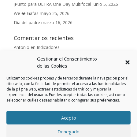
¡Punto para ULTRA One Day Multifocal
junio 5, 2026
We ❤️ Gafas
mayo 25, 2026
Dia del padre
marzo 16, 2026
Comentarios recientes
Antonio
en
Indicadores
Anónimo
en
Indicadores
Gestionar el Consentimiento
Danonino
en
de las Cookies
De cara al buen tiempo
Danonino
en
La primavera ya llegó.
Utilizamos cookies propias y de terceros durante la navegación por el
sitio web, con la finalidad de permitir el acceso a las funcionalidades
de la página web, extraer estadísticas de tráfico y mejorar la
experiencia del usuario. Puedes aceptar todas las cookies, así como
seleccionar cuáles deseas habilitar o configurar sus preferencias.
Aviso Legal
Política de privacidad
Política de cookies (UE)
Acepto
Política privacidad RSS
Denegado