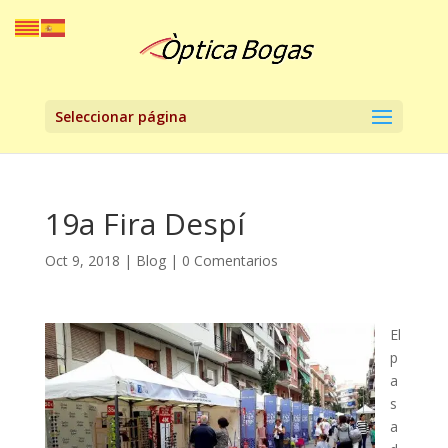
Seleccionar página
19a Fira Despí
Oct 9, 2018
|
Blog
|
0 Comentarios
El
p
a
s
a