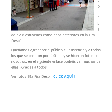
d
o
S
á
b
a
do día 6 estuvimos como años anteriores en la Fira
Despí.
Queríamos agradecer al público su asistencia y a todos
los que se pasaron por el Stand y se hicieron fotos con
nosotros, en el siguiente enlace podréis ver muchas de
ellas, ¡Gracias a todos!
Ver fotos 19a Fira Despí:
CLICK AQUÍ !