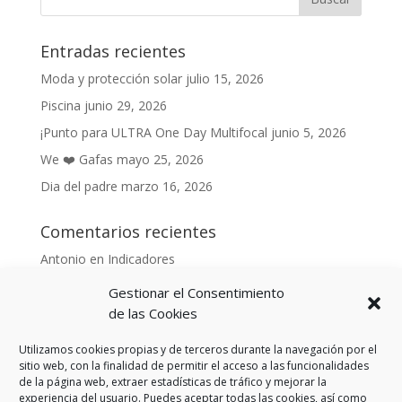
Entradas recientes
Moda y protección solar
julio 15, 2026
Piscina
junio 29, 2026
¡Punto para ULTRA One Day Multifocal
junio 5, 2026
We ❤️ Gafas
mayo 25, 2026
Dia del padre
marzo 16, 2026
Comentarios recientes
Antonio
en
Indicadores
Anónimo
en
Indicadores
Gestionar el Consentimiento
Danonino
en
de las Cookies
De cara al buen tiempo
Danonino
en
La primavera ya llegó.
Utilizamos cookies propias y de terceros durante la navegación por el
sitio web, con la finalidad de permitir el acceso a las funcionalidades
de la página web, extraer estadísticas de tráfico y mejorar la
experiencia del usuario. Puedes aceptar todas las cookies, así como