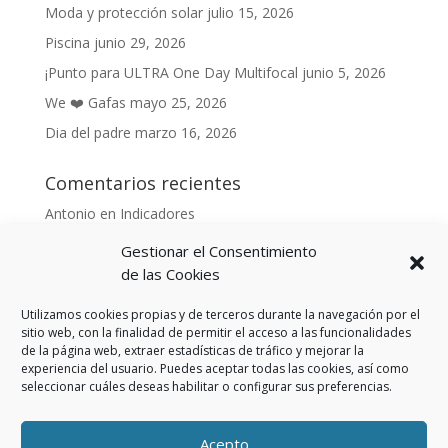
Moda y protección solar
julio 15, 2026
Piscina
junio 29, 2026
¡Punto para ULTRA One Day Multifocal
junio 5, 2026
We ❤️ Gafas
mayo 25, 2026
Dia del padre
marzo 16, 2026
Comentarios recientes
Antonio
en
Indicadores
Anónimo
en
Indicadores
Gestionar el Consentimiento
Danonino
en
de las Cookies
De cara al buen tiempo
Danonino
en
La primavera ya llegó.
Utilizamos cookies propias y de terceros durante la navegación por el
sitio web, con la finalidad de permitir el acceso a las funcionalidades
de la página web, extraer estadísticas de tráfico y mejorar la
experiencia del usuario. Puedes aceptar todas las cookies, así como
seleccionar cuáles deseas habilitar o configurar sus preferencias.
Aviso Legal
Política de privacidad
Política de cookies (UE)
Acepto
Política privacidad RSS