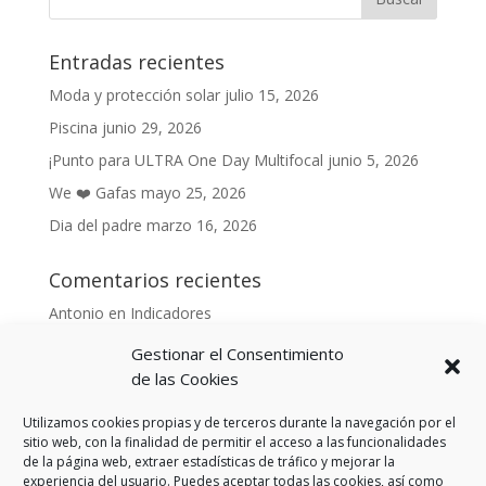
Entradas recientes
Moda y protección solar
julio 15, 2026
Piscina
junio 29, 2026
¡Punto para ULTRA One Day Multifocal
junio 5, 2026
We ❤️ Gafas
mayo 25, 2026
Dia del padre
marzo 16, 2026
Comentarios recientes
Antonio
en
Indicadores
Anónimo
en
Indicadores
Gestionar el Consentimiento
Danonino
en
de las Cookies
De cara al buen tiempo
Danonino
en
La primavera ya llegó.
Utilizamos cookies propias y de terceros durante la navegación por el
sitio web, con la finalidad de permitir el acceso a las funcionalidades
de la página web, extraer estadísticas de tráfico y mejorar la
experiencia del usuario. Puedes aceptar todas las cookies, así como